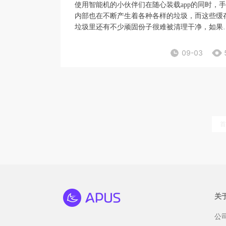
使用智能机的小伙伴们在随心装载app的同时，
内部也在不断产生着各种各样的垃圾，而这些缓
垃圾里还有不少顽固份子很难被清理干净，如果
也觉得手机应用清理垃圾很费劲，小编接下来要
的方法就能解决您的问题。
09-03
首
关
公