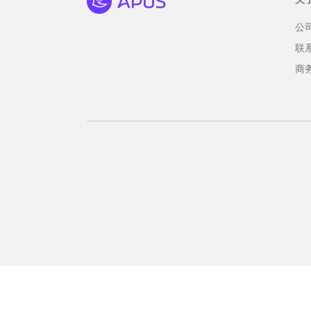
公
联
商