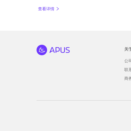
软件哪个好这类问题，所以接下来就由APU
查看详情
类软件。
关
公
联
商