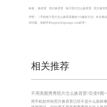
标签：
换背景
照片换背景
电子照片怎么换背景
照片换背
声明：《手机电子照片怎么换背景颜色?小编有方法》本文摘
何问题，发邮件到support@apusapps.com处理！
相关推荐
不用美图秀秀照片怎么换背景?百变P图
用手机软件给照片换背景已经不是什么新鲜