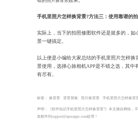
错的
效果。
照片换背景
手机里照片怎样换背景?方法三：使用靠谱的
实际上，当下的拍照修图软件还是挺多的，如
景一键搞定。
以上便是小编给大家总结的手机里照片怎样换
景使用，选择
心旅相机APP
是不错之选，其中
有尽有。
标签：
换背景
背景替换
照片换背景
手机里照片怎样换背
声明：《软件知识手机里照片怎样换背景?》本文摘自网络，
发邮件到support@apusapps.com处理！