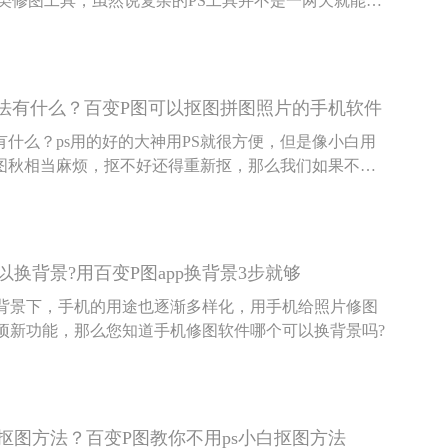
S类修图工具，虽然说复杂的PS工具并不是一两天就能学
样智能化的修图软件却能让用户轻轻松松完成抠图换背
方法有什么？百变P图可以抠图拼图照片的手机软件
有什么？ps用的好的大神用PS就很方便，但是像小白用
起图秋相当麻烦，抠不好还得重新抠，那么我们如果不用p
么？我们又该如何去抠图拼图？这里介绍一款手机抠图拼
，如果是抠完图换背景，或者把手机照片拼在一起，它
变P图。
换背景?用百变P图app换背景3步就够
背景下，手机的用途也逐渐多样化，用手机给照片修图
项新功能，那么您知道手机修图软件哪个可以换背景吗?
抠图方法？百变P图教你不用ps小白抠图方法