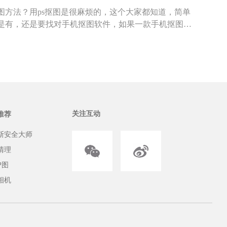
图方法？用ps抠图是很麻烦的，这个大家都知道，简单
是有，还是要找对手机抠图软件，如果一款手机抠图软
上手，小白也能抠好图，那就是百变P图，百变P图是一
图编辑软件，还具有一键抠图2-3步就可以换背景功能。
关注互动
推荐
斯安全大师
清理
P图
相机