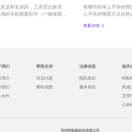
尤其是和安卓的，工具型比较强
有哪些简单上手快的抠
好用的手机抠图软件（一键抠图，
上手快的抠图方法自然
——百变P图
件能一键抠图，简单易
查看详情
款图片编辑和AI智能抠
于我们
帮助支持
法律信息
相关
司简介
常见问题
隐私条款
阿帕
系我们
网站地图
服务条款
风速
务合作
百变
心旅
郑州阿帕斯科技有限公司