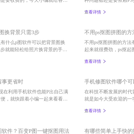
都是要收费的，今天小编就给各位
种问题都还是要依赖P
修图软件——百变P图。
会的，但像百变P图这
查看详情
景操作。
图换背景只需3步
不用ps抠图拼图的
有什么p图软件可以把背景图换
不用ps抠图拼图的方法
3步就能轻松给照片换背景的手机
起来就很费劲，ps抠
s抠图拼图的方法有什
查看详情
图软件，一键可以抠图
都可以完成，那就是百
省事更省时
手机修图软件哪个可以
?现在利用手机软件也能P出自己满
在科技不断发展的时代
方便，就快跟着小编一起来看看智
就是如今大受欢迎的一
查看详情
图软件？百变P图一键抠图用法
有哪些简单上手快的