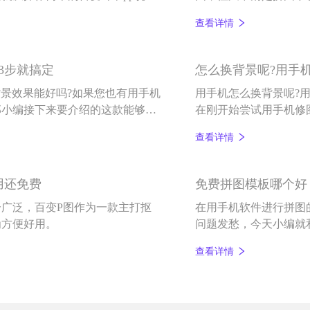
模板样式多的百变P图
查看详情
3步就搞定
怎么换背景呢?用手
背景效果能好吗?如果您也有用手机
用手机怎么换背景呢?
那小编接下来要介绍的这款能够一
在刚开始尝试用手机修
用手机给照片换背景这
查看详情
用还免费
免费拼图模板哪个好？
分广泛，百变P图作为一款主打抠
在用手机软件进行拼图
为方便好用。
问题发愁，今天小编就
件——百变p图。
查看详情