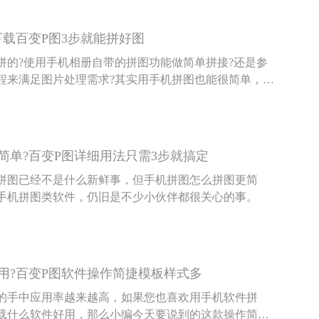
下载百变P图3步就能拼好图
拼的?使用手机相册自带的拼图功能做简单拼接?还是参
程来满足图片处理需求?其实用手机拼图也能很简单，下
伴具体说说手机怎么才能拼图。
简单?百变P图详细用法只需3步就搞定
拼图已经不是什么新鲜事，但手机拼图怎么拼图更简
手机拼图类软件，仍旧是不少小伙伴都很关心的事。
用?百变P图软件操作简捷模板样式多
的手中应用率越来越高，如果您也喜欢用手机软件拼
载什么软件好用，那么小编今天要说到的这款操作简捷