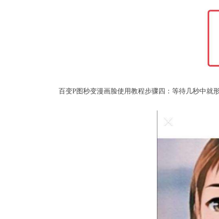
百变P图秒变漫画脸使用教程步骤四：等待几秒中就