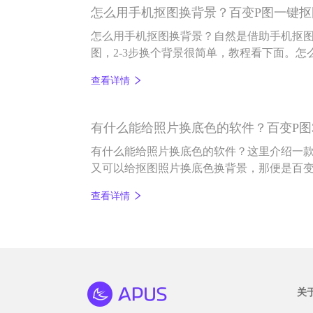
怎么用手机抠图换背景？百变P图一键
怎么用手机抠图换背景？自然是借助手机抠图
图，2-3步换个背景很简单，教程看下面。
先打开百变P图app，在首页底部点击“抠图
查看详情
像图片，选择打开即抠好图，如下图：
有什么能给照片换底色的软件？百变P图
有什么能给照片换底色的软件？这里介绍一
又可以给抠图照片换底色换背景，那便是百变P
在https://www.apusapps.cn/soft/me
查看详情
卓版哦。百变P图一键抠图，几个步骤就可以
绍一下抠图教程。
关