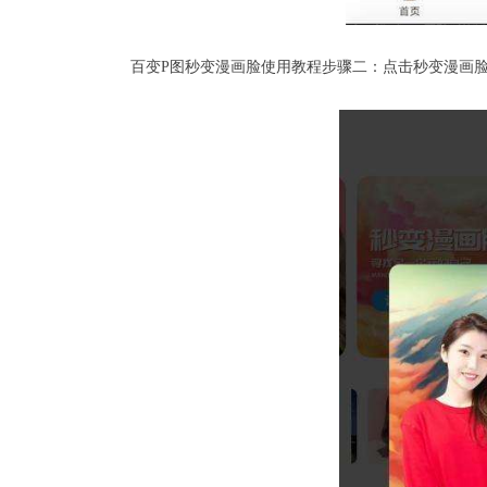
百变P图秒变漫画脸使用教程步骤二：点击秒变漫画