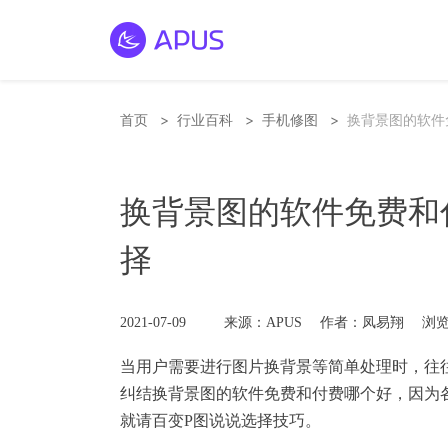
>
>
>
首页
行业百科
手机修图
换背景图的软件
换背景图的软件免费和
择
2021-07-09
来源：APUS
作者：凤易翔
浏览
当用户需要进行图片
换背景
等简单处理时，往
纠结换背景图的软件免费和付费哪个好，因为
就请
百变
P图
说说选择技巧。