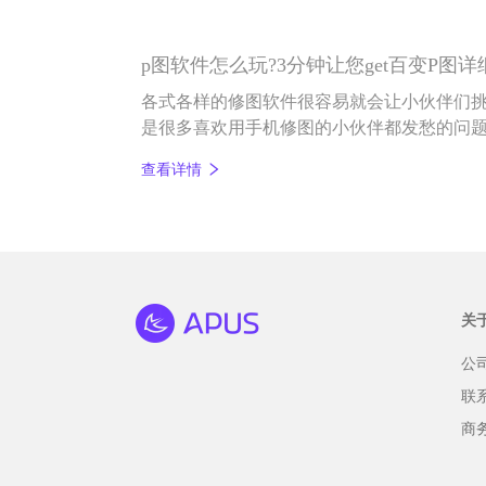
p图软件怎么玩?3分钟让您get百变P图
各式各样的修图软件很容易就会让小伙伴们挑
是很多喜欢用手机修图的小伙伴都发愁的问题
法说起，具体跟大家聊聊P图软件这点事。
查看详情
关
公
联
商