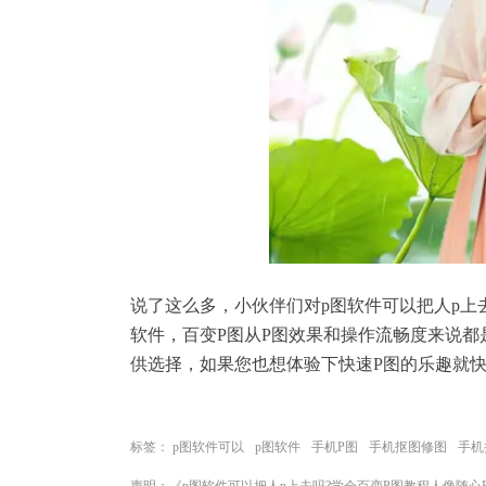
说了这么多，小伙伴们对p图软件可以把人p
软件，百变P图从P图效果和操作流畅度来说
供选择，如果您也想体验下快速P图的乐趣就快
标签：
p图软件可以
p图软件
手机P图
手机抠图修图
手机
声明：《p图软件可以把人p上去吗?学会百变P图教程人像随心