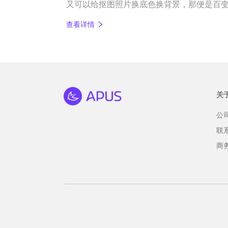
又可以给抠图照片换底色换背景，那便是百变P
在https://www.apusapps.cn/soft/me
查看详情
卓版哦。百变P图一键抠图，几个步骤就可以
绍一下抠图教程。
关
公
联
商