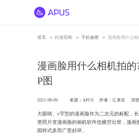
>
>
>
首页
行业百科
手机修图
漫画脸用什么相
漫画脸用什么相机拍的
P图
2021-08-09
来源：APUS
作者：汇来生
浏览
大眼睛、v字型的
漫画脸
作为二次元的标配，长
类照片变漫画脸的相机软件也横空出世，漫画
因样式多而广受好评。