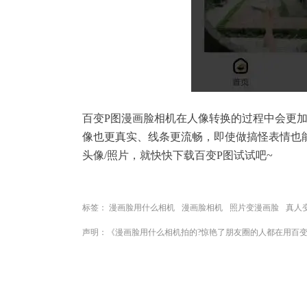
百变P图漫画脸相机在人像转换的过程中会更
像也更真实、线条更流畅，即使做搞怪表情也
头像/照片，就快快下载百变P图试试吧~
标签：
漫画脸用什么相机
漫画脸相机
照片变漫画脸
真人
声明：《漫画脸用什么相机拍的?惊艳了朋友圈的人都在用百变