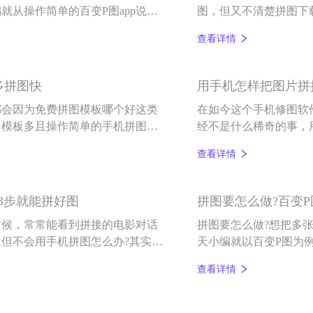
从操作简单的百变P图app说
图，但又不清楚拼图下
模板样式多的百变P图
查看详情
多拼图快
用手机怎样把图片拼
都会因为免费拼图模板哪个好这类
在如今这个手机修图软
个模板多且操作简单的手机拼图软
经不是什么稀奇的事，
注重手机修图软件的体
查看详情
很简单。
p3步就能拼好图
拼图要怎么做?百变P
时候，常常能看到拼接的电影对话
拼图要怎么做?想把多
但不会用手机拼图怎么办?其实拼
天小编就以百变P图为
pp简单几个步骤就能轻松拼好
查看详情