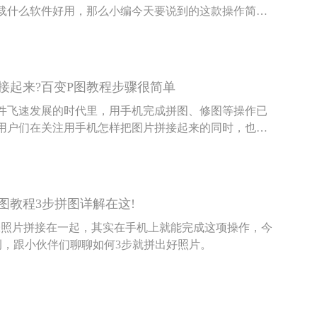
载什么软件好用，那么小编今天要说到的这款操作简捷
软件就很适合您。
接起来?百变P图教程步骤很简单
件飞速发展的时代里，用手机完成拼图、修图等操作已
用户们在关注用手机怎样把图片拼接起来的同时，也更
验性，今天小编要给大家介绍的百变P图app使用起来就
图教程3步拼图详解在这!
张照片拼接在一起，其实在手机上就能完成这项操作，今
例，跟小伙伴们聊聊如何3步就拼出好照片。