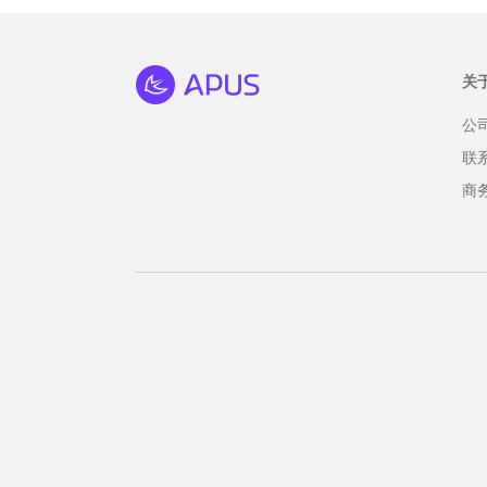
关
公
联
商