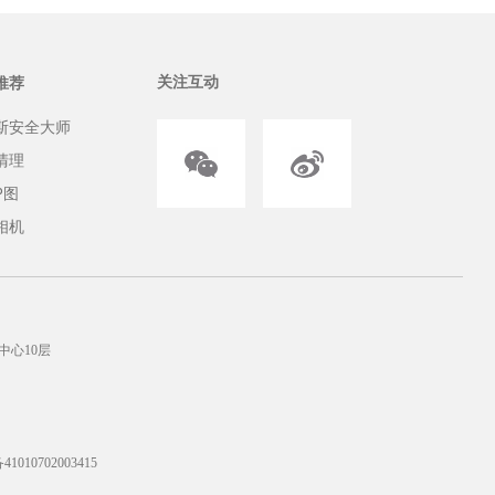
关注互动
推荐
斯安全大师
清理
P图
相机
中心10层
010702003415