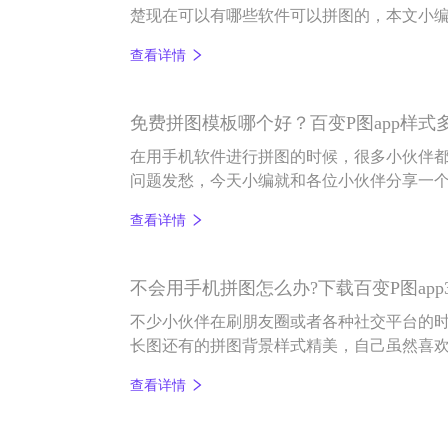
楚现在可以有哪些软件可以拼图的，本文小编就
起，具体跟大家聊聊手机拼图软件怎么样。
查看详情
免费拼图模板哪个好？百变P图app样式
在用手机软件进行拼图的时候，很多小伙伴
问题发愁，今天小编就和各位小伙伴分享一
件——百变p图。
查看详情
不会用手机拼图怎么办?下载百变P图ap
不少小伙伴在刷朋友圈或者各种社交平台的
长图还有的拼图背景样式精美，自己虽然喜欢
出精美图片并没有您想的那么复杂，百变P图a
查看详情
图。