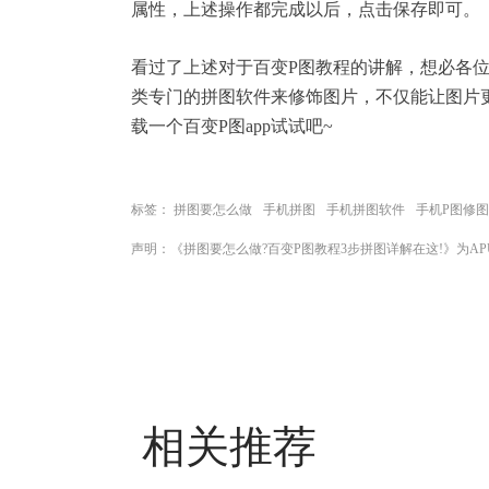
属性，上述操作都完成以后，点击保存即可。
看过了上述对于百变P图教程的讲解，想必各
类专门的拼图软件来修饰图片，不仅能让图片
载一个
百变P图app
试试吧~
标签：
拼图要怎么做
手机拼图
手机拼图软件
手机P图修图
声明：《拼图要怎么做?百变P图教程3步拼图详解在这!》为A
相关推荐