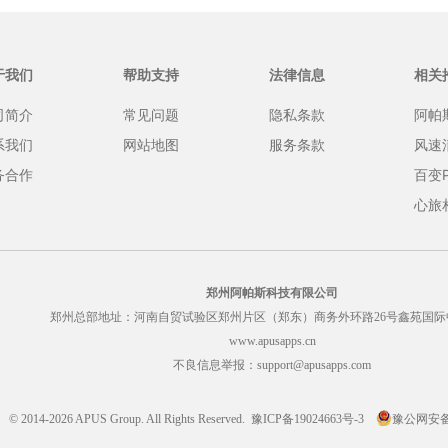
于我们
帮助支持
法律信息
相关
司简介
常见问题
隐私条款
阿帕
系我们
网站地图
服务条款
风速
务合作
百变
心旅
郑州阿帕斯科技有限公司
郑州总部地址：河南自贸试验区郑州片区（郑东）商务外环路26号鑫苑国际
www.apusapps.cn
不良信息举报：support@apusapps.com
© 2014-2026 APUS Group. All Rights Reserved.
豫ICP备19024663号-3
豫公网安备41