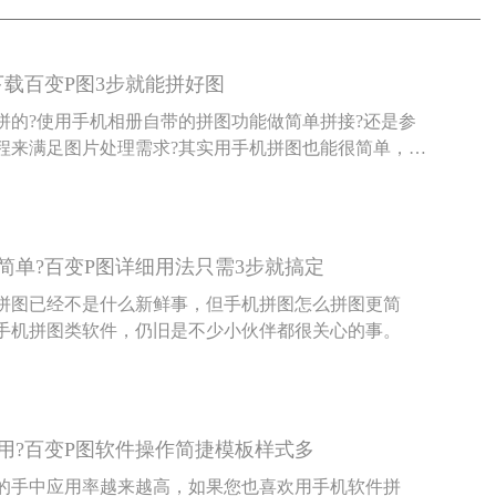
下载百变P图3步就能拼好图
拼的?使用手机相册自带的拼图功能做简单拼接?还是参
程来满足图片处理需求?其实用手机拼图也能很简单，下
伴具体说说手机怎么才能拼图。
简单?百变P图详细用法只需3步就搞定
拼图已经不是什么新鲜事，但手机拼图怎么拼图更简
手机拼图类软件，仍旧是不少小伙伴都很关心的事。
用?百变P图软件操作简捷模板样式多
的手中应用率越来越高，如果您也喜欢用手机软件拼