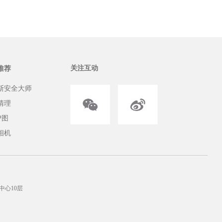
不知道清理手机应用残留用什么软件好，小编接下来要
关注互动
推荐
斯安全大师
清理
P图
相机
中心10层