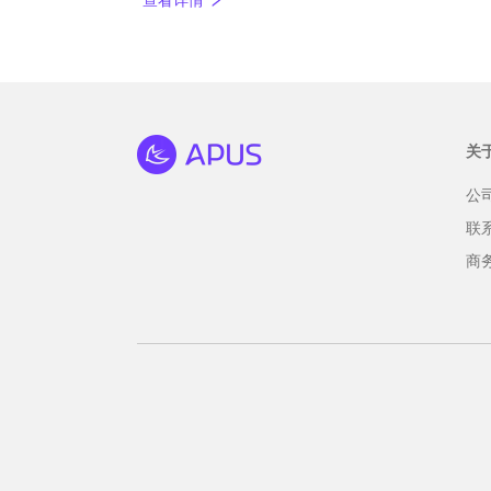
查看详情
关
公
联
商