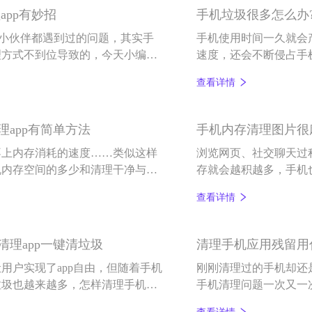
app有妙招
手机垃圾很多怎么办?
多小伙伴都遇到过的问题，其实手
手机使用时间一久就会
理方式不到位导致的，今天小编就
速度，还会不断侵占手
招。
今天小编就给大家介绍
查看详情
理。
app有简单方法
手机内存清理图片很
不上内存消耗的速度……类似这样
浏览网页、社交聊天过
机内存空间的多少和清理干净与否
存就会越积越多，手机
更干净?本文小编就跟各位小伙伴
很麻烦，筛选删除要花
查看详情
理那点事。
理app一键清垃圾
清理手机应用残留用
让用户实现了app自由，但随着手机
刚刚清理过的手机却还
垃圾也越来越多，怎样清理手机应
手机清理问题一次又一
式不到位，导致内存空