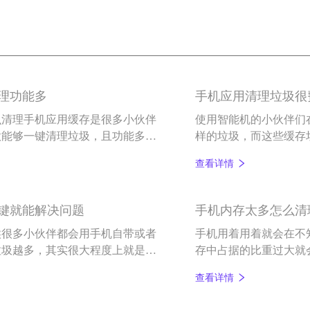
理功能多
手机应用清理垃圾很
么清理手机应用缓存是很多小伙伴
使用智能机的小伙伴们
款能够一键清理垃圾，且功能多样
样的垃圾，而这些缓存
得手机应用清理垃圾很
查看详情
键就能解决问题
手机内存太多怎么清
候很多小伙伴都会用手机自带或者
手机用着用着就会在不
垃圾越多，其实很大程度上就是没
存中占据的比重过大就
机内存己满怎么清理。
软件能清干净?本文，
查看详情