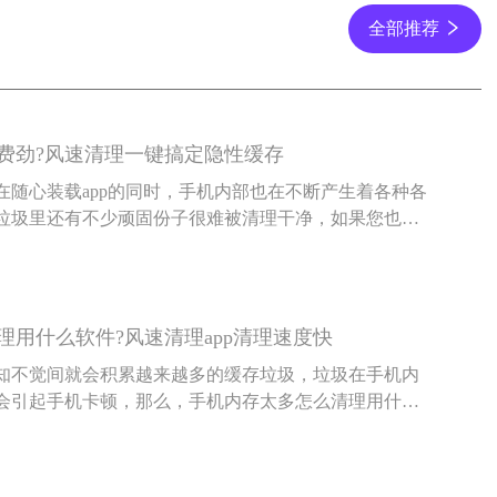
全部推荐
费劲?风速清理一键搞定隐性缓存
在随心装载app的同时，手机内部也在不断产生着各种各
垃圾里还有不少顽固份子很难被清理干净，如果您也觉
费劲，小编接下来要说的方法就能解决您的问题。
理用什么软件?风速清理app清理速度快
知不觉间就会积累越来越多的缓存垃圾，垃圾在手机内
会引起手机卡顿，那么，手机内存太多怎么清理用什么
小编就这些问题和各位小伙伴具体聊聊。