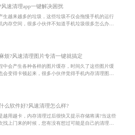
风速清理app一键解决困扰
产生越来越多的垃圾，这些垃圾不仅会拖慢手机的运行
机内存空间，很多小伙伴不知道手机垃圾很多怎么办，
一款能够一键解决手机垃圾困扰的清理app——风速清
麻烦?风速清理图片专清一键就搞定
程中会产生各种各样的图片缓存，时间久了这些图片缓
也会变得卡顿起来，很多小伙伴觉得手机内存清理图片
费好长时间，其实用风速清理app，一键就能搞定图片清
什么软件好?风速清理怎么样?
是越用越卡，内存清理过后很快又提示存储将满?当这些
次找上门来的时候，您有没有想过可能是自己的清理方
间中积累了大量应用残留而拖慢手机运行速度?如果您想