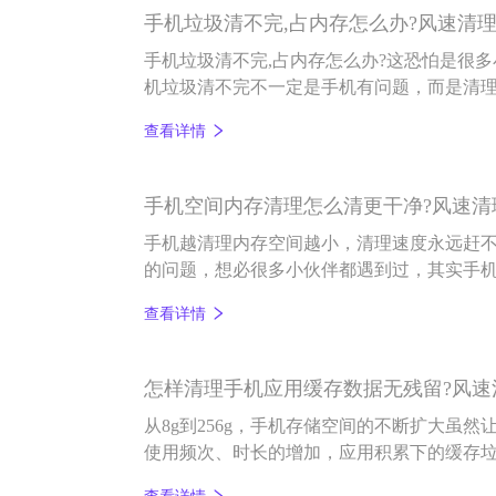
手机垃圾清不完,占内存怎么办?风速清理
手机垃圾清不完,占内存怎么办?这恐怕是很
机垃圾清不完不一定是手机有问题，而是清
来跟各位小伙伴说说风速清理app的清理小妙
查看详情
手机空间内存清理怎么清更干净?风速清理
手机越清理内存空间越小，清理速度永远赶
的问题，想必很多小伙伴都遇到过，其实手
是大有关系的，那么手机空间内存清理怎么清
查看详情
具体聊聊。
怎样清理手机应用缓存数据无残留?风速清
从8g到256g，手机存储空间的不断扩大虽然
使用频次、时长的增加，应用积累下的缓存
用缓存数据无残留?