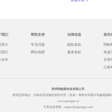
查看详情
拯救手机存储空间，又
说的内容就能帮到您。
于我们
帮助支持
法律信息
相关
司简介
常见问题
隐私条款
阿帕
系我们
网站地图
服务条款
风速
务合作
百变
心旅
郑州阿帕斯科技有限公司
郑州总部地址：河南自贸试验区郑州片区（郑东）商务外环路26号鑫苑国际
www.apusapps.cn
不良信息举报：support@apusapps.com