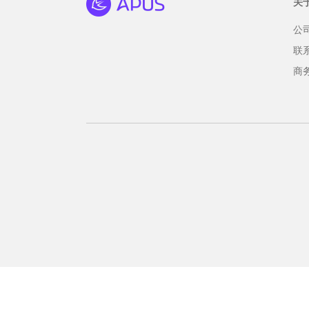
关
公
联
商