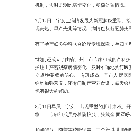
机制，实时监测她病情变化，积极处置情况。
7月12日，字女士病情发展为新冠肺炎重型。
现高热、早产先兆等情况，病情也从新冠肺炎重
有了孕产妇多学科联合诊疗专班保障，孕妇护
“我们还成立了由省、州、市专家组成的产科护
护理上严密观察病情变化，及时准确地执行医
立战胜疾 病的信心。”专班成员、芒市人 民
给她加强营养，还专门制定营养食谱，每天给
也有很大的帮助。
8月11日早晨，字女士出现重型的胆汁淤积。
物……专班组成员身着防护服，头戴全 面罩呼
10点08分，随着连续啼哭声，三个新 生儿顺利