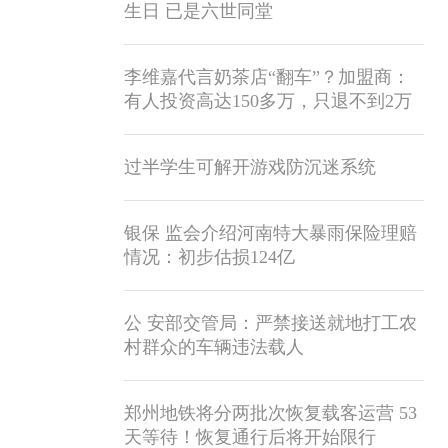
生日 已是六世同堂
李维嘉代言奶茶店“翻车”？加盟商：
有人投资高达150多万，只退不到2万
过半学生可解开游戏防沉迷系统
银保 监会介绍河南特大暴雨保险理赔
情况：初步估损124亿
公 安部交管局：严禁接送就地打工农
村群众的车辆违法载人
郑州地铁将分两批次恢复载客运营 53
天等待！恢复通行后将开始限行