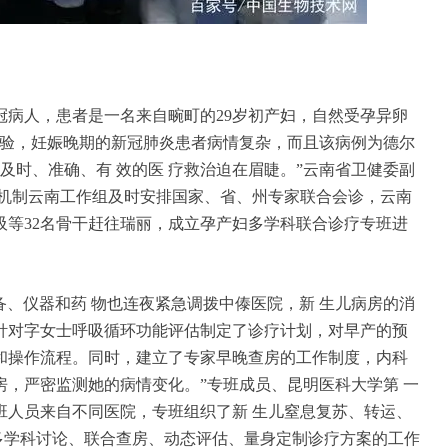
冠病人，患者是一名来自畹町的29岁初产妇，自然受孕异卵
经验，妊娠晚期的新冠肺炎患者病情复杂，而且该病例为德尔
及时、准确、有 效的医 疗救治迫在眉睫。”云南省卫健委副
控机制云南工作组及时安排国家、省、州专家联合会诊，云南
吸等32名骨干赶往瑞丽，成立孕产妇多学科联合诊疗专班进
设备、仪器和药 物也连夜紧急调拨中傣医院，新 生儿病房的消
针对字女士呼吸循环功能评估制定了诊疗计划，对早产的预
和操作流程。同时，建立了专家早晚查房的工作制度，内科
病房，严密监测她的病情变化。”专班成员、昆明医科大学第 一
班人员来自不同医院，专班组织了新 生儿窒息复苏、转运、
过多学科讨论、联合查房、动态评估、量身定制诊疗方案的工作