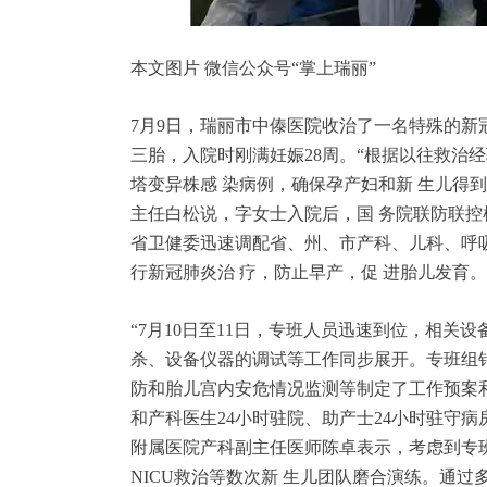
本文图片 微信公众号“掌上瑞丽”
7月9日，瑞丽市中傣医院收治了一名特殊的新
三胎，入院时刚满妊娠28周。“根据以往救治
塔变异株感 染病例，确保孕产妇和新 生儿得到
主任白松说，字女士入院后，国 务院联防联
省卫健委迅速调配省、州、市产科、儿科、呼
行新冠肺炎治 疗，防止早产，促 进胎儿发育。
“7月10日至11日，专班人员迅速到位，相关
杀、设备仪器的调试等工作同步展开。专班组
防和胎儿宫内安危情况监测等制定了工作预案
和产科医生24小时驻院、助产士24小时驻守
附属医院产科副主任医师陈卓表示，考虑到专
NICU救治等数次新 生儿团队磨合演练。通