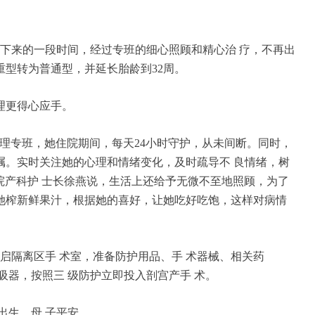
接下来的一段时间，经过专班的细心照顾和精心治 疗，不再出
型转为普通型，并延长胎龄到32周。
理更得心应手。
理专班，她住院期间，每天24小时守护，从未间断。同时，
嘱。实时关注她的心理和情绪变化，及时疏导不 良情绪，树
医院产科护 士长徐燕说，生活上还给予无微不至地照顾，为了
她榨新鲜果汁，根据她的喜好，让她吃好吃饱，这样对病情
开启隔离区手 术室，准备防护用品、手 术器械、相关药
吸器，按照三 级防护立即投入剖宫产手 术。
出生，母 子平安。