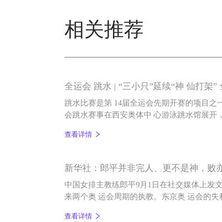
相关推荐
全运会 跳水 | “三小只”延续“神 仙打架”
跳水比赛是第 14届全运会先期开赛的项目之
会跳水赛事在西安奥体中 心游泳跳水馆展开
运会上包揽女子跳台单、双人金 牌的全红婵
查看详情
决赛。
新华社：郎平并非完人、更不是神，败
中国女排主教练郎平9月1日在社交媒体上发
来两个奥 运会周期的执教。东京奥 运会的
这位中国体育的英雄人物仍然配得上所有的
查看详情