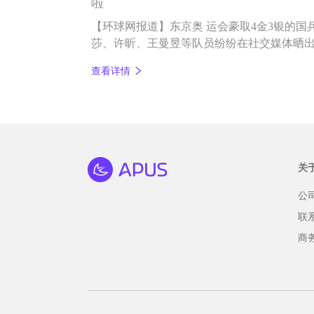
啦
【环球网报道】东京奥 运会豪取4金3银的国
莎、许昕、王曼昱等队员纷纷在社交媒体晒
查看详情
关
公
联
商