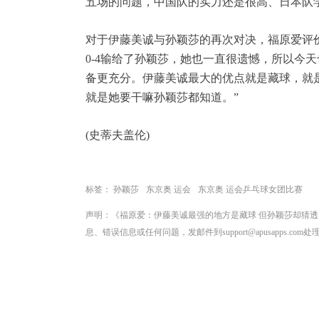
五场的问题，中国队的实力还是很高、日本队
对于伊藤美诚与孙颖莎的再次对决，福原爱评
0-4输给了孙颖莎，她也一直很遗憾，所以今
备更充分。伊藤美诚最大的优点就是藏球，就
就是她要干嘛孙颖莎都知道。”
(史蒂夫盖伦)
标签：
孙颖莎
东京奥 运会
东京奥 运会乒乓球女团比赛
声明：《福原爱：伊藤美诚最强的地方是藏球 但孙颖莎却猜
息、错误信息或任何问题，发邮件到support@apusapps.com处