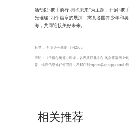
活动以“携手前行·拥抱未来”为主题，开展“携手·
光璀璨”四个篇章的展演，寓意各国青少年和奥 
海，共同迎接美好未来。
标签：
冬 奥会开幕倒 计时200天
声明：《传播冬奥筹办理念，各界共迎北京冬 奥会开幕倒 计
息、错误信息或任何问题，发邮件到support@apusapps.com处
相关推荐