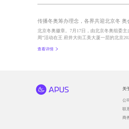
传播冬奥筹办理念，各界共迎北京冬 奥会
北京冬奥徽章。7月17日，由北京冬奥组委主办
周”活动在王 府井大街工美大厦一层的北京2
动。所谓“小徽章，大文化”，徽章收藏作为
查看详情
奥林匹克收藏界拥有广泛的群众基础和社会
关
公
联
商