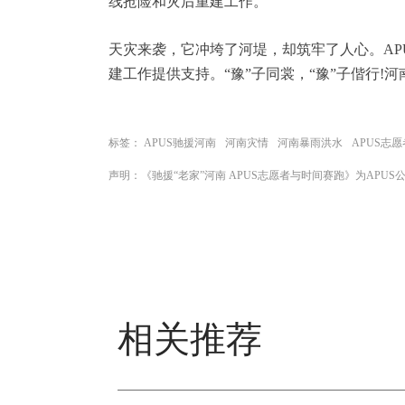
线抢险和灾后重建工作。
天灾来袭，它冲垮了河堤，却筑牢了人心。AP
建工作提供支持。“豫”子同裳，“豫”子偕行!河
标签：
APUS驰援河南
河南灾情
河南暴雨洪水
APUS志愿
声明：《驰援“老家”河南 APUS志愿者与时间赛跑》为APU
相关推荐