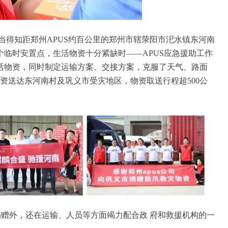
当得知距郑州APUS约百公里的郑州市辖荥阳市汜水镇东河南
三个临时安置点，生活物资十分紧缺时——APUS应急援助工作
活物资，同时制定运输方案、交接方案，克服了天气、路面
援物资送达东河南村及巩义市受灾地区，物资取送行程超500公
捐赠外，还在运输、人员等方面竭力配合政 府和救援机构的一