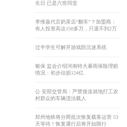
生日 已是六世同堂
李维嘉代言奶茶店“翻车”？加盟商：
有人投资高达150多万，只退不到2万
过半学生可解开游戏防沉迷系统
银保 监会介绍河南特大暴雨保险理赔
情况：初步估损124亿
公 安部交管局：严禁接送就地打工农
村群众的车辆违法载人
郑州地铁将分两批次恢复载客运营 53
天等待！恢复通行后将开始限行