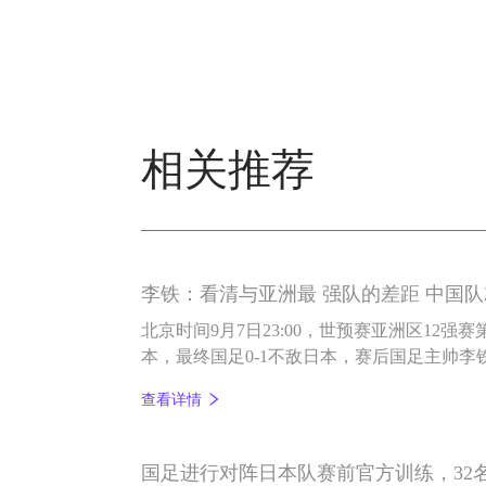
相关推荐
李铁：看清与亚洲最 强队的差距 中国
北京时间9月7日23:00，世预赛亚洲区12
本，最终国足0-1不敌日本，赛后国足主帅李
查看详情
国足进行对阵日本队赛前官方训练，32