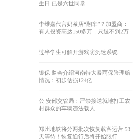
生日 已是六世同堂
李维嘉代言奶茶店“翻车”？加盟商：
有人投资高达150多万，只退不到2万
过半学生可解开游戏防沉迷系统
银保 监会介绍河南特大暴雨保险理赔
情况：初步估损124亿
公 安部交管局：严禁接送就地打工农
村群众的车辆违法载人
郑州地铁将分两批次恢复载客运营 53
天等待！恢复通行后将开始限行