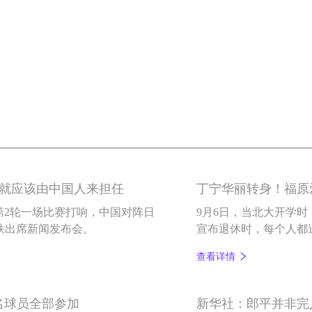
队就应该由中国人来担任
丁宁华丽转身！福原
强赛第2轮一场比赛打响，中国对阵日
9月6日，当北大开学
铁出席新闻发布会。
宣布退休时，每个人都
取得新的成就。来自日
查看详情
她说丁宁是她认识的运
名球员全部参加
新华社：郎平并非完