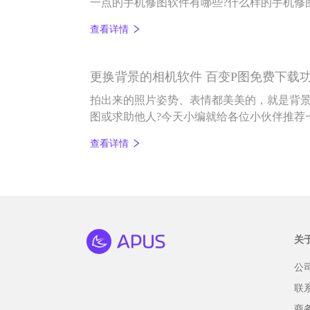
一点的手机修图软件有哪些?什么样的手机修
问，就快跟着小编往下看吧。
查看详情
更换背景的相机软件 百变P图免费下载
拍出来的照片姿势、表情都美美的，就是背景
图或求助他人?今天小编就给各位小伙伴推荐
——百变P图。
查看详情
关
公
联
商