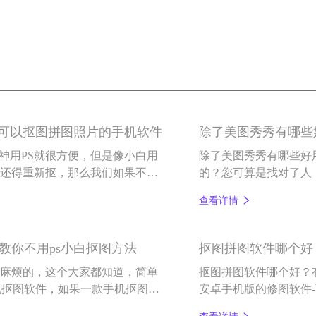
图可以抠图拼图照片的手机软件
除了美图秀秀有哪些
大神用PS就很方便，但是像小白用
除了美图秀秀有哪些好
好还得重新抠，那么我们如果不用p
的？您可算是找对了人
图拼图？这里介绍一款手机抠图拼
打开图片即抠好图），
查看详情
景，或者把手机照片拼在一起，它
教你不用ps小白抠图方法
抠图拼图软件哪个好
很麻烦的，这个大家都知道，简单
抠图拼图软件哪个好？
机抠图软件，如果一款手机抠图软
安卓手机版的修图软件-
，那就是百变P图，百变P图是一
软件，除了智能抠图，