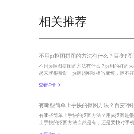
相关推荐
不用ps抠图拼图的方法有什么？百变P
不用ps抠图拼图的方法有什么？ps用的好的
起来就很费劲，ps抠起图秋相当麻烦，抠不
s抠图拼图的方法有什么？我们又该如何去抠
查看详情
图软件，一键可以抠图，如果是抠完图换背
都可以完成，那就是百变P图。
有哪些简单上手快的抠图方法？百变P图
有哪些简单上手快的抠图方法？用ps抠图是
上手快的抠图方法自然是有，还是要找对手
件能一键抠图，简单易上手，小白也能抠好图