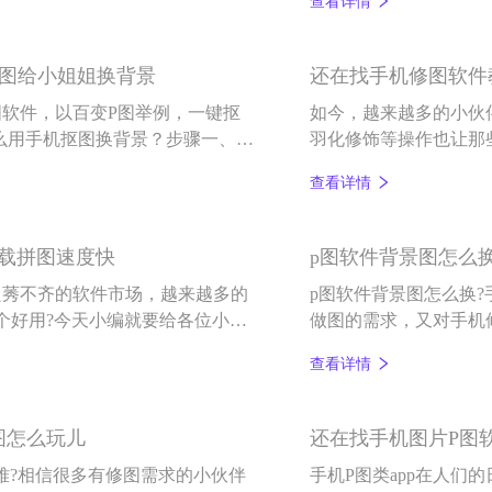
查看详情
键抠图2-3步就可以换背景功能。
起，无论您想要哪个功
的抠图拼图效果及教程
抠图给小姐姐换背景
还在找手机修图软件
软件，以百变P图举例，一键抠
如今，越来越多的小伙
怎么用手机抠图换背景？步骤一、首
羽化修饰等操作也让那
”，其次在手机相册中选择要扣的人
各种各样的手机修图软
查看详情
那么难，今天小编就以
么玩儿。
下载拼图速度快
p图软件背景图怎么换
良莠不齐的软件市场，越来越多的
p图软件背景图怎么换
个好用?今天小编就要给各位小伙
做图的需求，又对手机
百变P图。
键抠图的百变P图app
查看详情
图怎么玩儿
还在找手机图片P图软
难?相信很多有修图需求的小伙伴
手机P图类app在人们