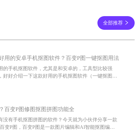
全部推荐
好用的安卓手机抠图软件？百变P图一键抠图用法
用的手机抠图软件，尤其是和安卓的，工具型比较强
，好好介绍一下这款好用的手机抠图软件（一键抠图，
还专门是针对安卓版的——百变P图
？百变P图修图抠图拼图功能全
有没有手机抠图拼图的软件？今天就为小伙伴分享一款
百变P图，百变P图是一款图片编辑和AI智能抠图编辑
还可以给抠完的图换背景，可以把漂亮的照片拼在一