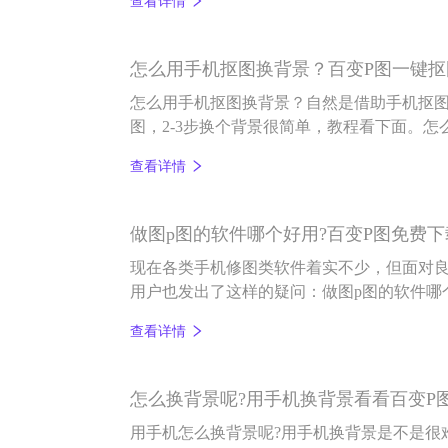
查看详情
款图片编辑和AI智能抠图编辑软件，还具有一
怎么用手机抠图换背景？百变P图一键
怎么用手机抠图换背景？自然是借助手机抠图
图，2-3步换个背景很简单，教程看下面。
先打开百变P图app，在首页底部点击“抠图
查看详情
像图片，选择打开即抠好图，如下图：
做图p图的软件哪个好用?百变P图免费
现在各类手机修图类软件着实不少，但面对
用户也发出了这样的疑问：做图p图的软件哪
伴推荐一款好用还不收费的拼图修图app——
查看详情
怎么换背景呢?用手机换背景看看百变P
用手机怎么换背景呢?用手机换背景是不是很