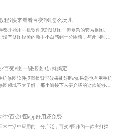
能，百变P图都是OK的，下面给大家介绍一下百变P图
。
教程?快来看看百变P图怎么玩儿
伴都开始用手机软件来P图修图，但复杂的套索抠图、
些没有修图经验的新手小白感到十分困惑，与此同时，
件教程也不断涌现，其实用手机修图并没有大家想象的
一款操作简单的修图软件为例，跟大家说说百变P图怎
?百变P图一键抠图3步就搞定
?手机修图软件抠图换背景效果能好吗?如果您也有用手机
修图领域不太了解，那小编接下来要介绍的这款能够一
就能解决您的困惑。
件?百变P图app好用还免费
的日常生活中应用的十分广泛，百变P图作为一款主打抠