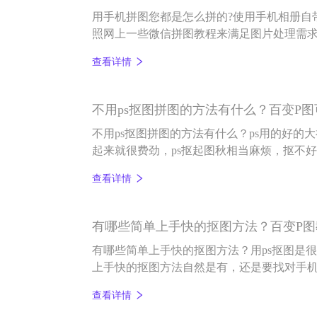
用手机拼图您都是怎么拼的?使用手机相册自
照网上一些微信拼图教程来满足图片处理需求
面小编就来和各位小伙伴具体说说手机怎么
查看详情
不用ps抠图拼图的方法有什么？百变P
不用ps抠图拼图的方法有什么？ps用的好的
起来就很费劲，ps抠起图秋相当麻烦，抠不
s抠图拼图的方法有什么？我们又该如何去抠
查看详情
图软件，一键可以抠图，如果是抠完图换背
都可以完成，那就是百变P图。
有哪些简单上手快的抠图方法？百变P图
有哪些简单上手快的抠图方法？用ps抠图是
上手快的抠图方法自然是有，还是要找对手
件能一键抠图，简单易上手，小白也能抠好图
查看详情
款图片编辑和AI智能抠图编辑软件，还具有一