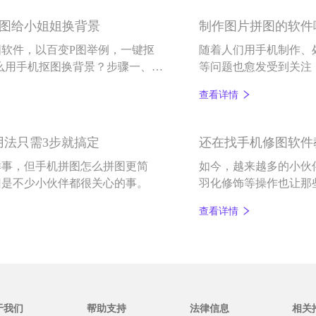
的抠图拼图效果及教程
抠图给小姐姐换背景
制作图片拼图的软件
软件，以百变P图举例，一键抠
随着人们用手机制作、
怎么用手机抠图换背景？步骤一、首
等问题也愈发受到关注
”，其次在手机相册中选择要扣的人
松拼出满意图片的手机修
查看详情
用法只需3步就搞定
还在找手机修图软件
鲜事，但手机拼图怎么拼图更简
如今，越来越多的小伙
旧是不少小伙伴都很关心的事。
羽化修饰等操作也让那
各种各样的手机修图软
查看详情
那么难，今天小编就以
么玩儿。
于我们
帮助支持
法律信息
相关