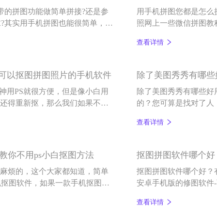
带的拼图功能做简单拼接?还是参
用手机拼图您都是怎么
?其实用手机拼图也能很简单，下
照网上一些微信拼图教
才能拼图。
面小编就来和各位小伙
查看详情
图可以抠图拼图照片的手机软件
除了美图秀秀有哪些
大神用PS就很方便，但是像小白用
除了美图秀秀有哪些好
好还得重新抠，那么我们如果不用p
的？您可算是找对了人
图拼图？这里介绍一款手机抠图拼
打开图片即抠好图），
查看详情
景，或者把手机照片拼在一起，它
教你不用ps小白抠图方法
抠图拼图软件哪个好
很麻烦的，这个大家都知道，简单
抠图拼图软件哪个好？
机抠图软件，如果一款手机抠图软
安卓手机版的修图软件-
，那就是百变P图，百变P图是一
软件，除了智能抠图，
查看详情
键抠图2-3步就可以换背景功能。
起，无论您想要哪个功