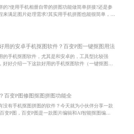
拼的?使用手机相册自带的拼图功能做简单拼接?还是参
程来满足图片处理需求?其实用手机拼图也能很简单，下
伴具体说说手机怎么才能拼图。
好用的安卓手机抠图软件？百变P图一键抠图用法
用的手机抠图软件，尤其是和安卓的，工具型比较强
，好好介绍一下这款好用的手机抠图软件（一键抠图，
还专门是针对安卓版的——百变P图
？百变P图修图抠图拼图功能全
有没有手机抠图拼图的软件？今天就为小伙伴分享一款
百变P图，百变P图是一款图片编辑和AI智能抠图编辑
还可以给抠完的图换背景，可以把漂亮的照片拼在一
能，百变P图都是OK的，下面给大家介绍一下百变P图