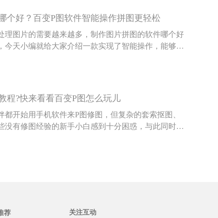
。
哪个好？百变P图软件智能操作拼图更轻松
处理图片的需要越来越多，制作图片拼图的软件哪个好
，今天小编就给大家介绍一款实现了智能操作，能够轻
图app——百变P图。
教程?快来看看百变P图怎么玩儿
伴都开始用手机软件来P图修图，但复杂的套索抠图、
些没有修图经验的新手小白感到十分困惑，与此同时，
件教程也不断涌现，其实用手机修图并没有大家想象的
一款操作简单的修图软件为例，跟大家说说百变P图怎
关注互动
推荐