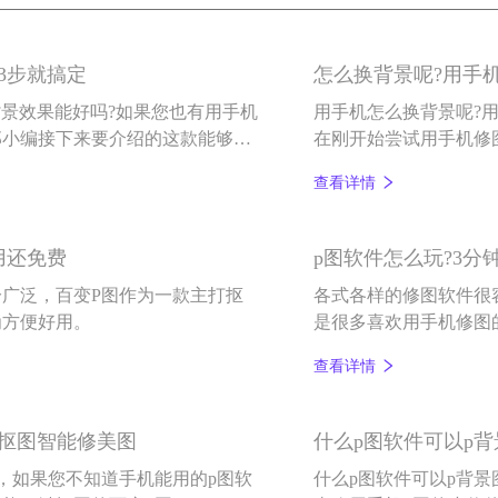
3步就搞定
怎么换背景呢?用手
背景效果能好吗?如果您也有用手机
用手机怎么换背景呢?
那小编接下来要介绍的这款能够一
在刚开始尝试用手机修
用手机给照片换背景这
查看详情
用还免费
p图软件怎么玩?3分
分广泛，百变P图作为一款主打抠
各式各样的修图软件很
为方便好用。
是很多喜欢用手机修图
法说起，具体跟大家聊
查看详情
键抠图智能修美图
什么p图软件可以p背
，如果您不知道手机能用的p图软
什么p图软件可以p背景