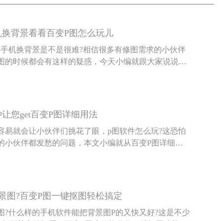
机换背景看看百变P图怎么玩儿
用手机换背景是不是很难?相信很多有修图需求的小伙伴
图的时候都会有这样的疑惑，今天小编就跟大家说说，
件事百变P图是怎么玩的。
钟让您get百变P图详细用法
容易就会让小伙伴们挑花了眼，p图软件怎么玩?这恐怕
的小伙伴都发愁的问题，本文小编就从百变P图详细用
聊P图软件这点事。
景图?百变P图一键抠图轻松搞定
图?什么样的手机软件能把背景图P的又快又好?这是不少