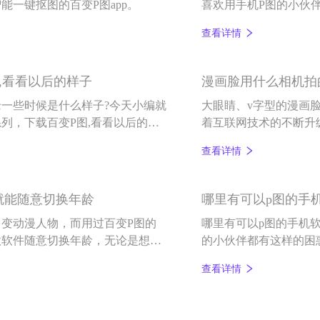
一键抠图的百变P图app。
喜欢用手机P图的小伙
可以轻松搞定手机软件
查看详情
,看看以后的样子
漫画脸用什么相机拍
一些时候是什么样子?今天小编就
大眼睛、v字型的漫画
列，下载百变P图,看看以后的样
着互联网技术的不断升
用什么相机拍的等问题
查看详情
评。
就能随意切换年龄
哪里有可以p图的手
变动漫人物，而用过百变P图的
哪里有可以p图的手机软
款软件随意切换年龄，无论是想回
的小伙伴都有这样的困
见到自己老去后的自己都能在一个
键换背景，还有海量模
查看详情