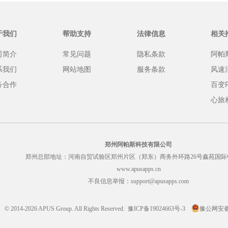
于我们
帮助支持
法律信息
相关
司简介
常见问题
隐私条款
阿帕
系我们
网站地图
服务条款
风速
务合作
百变
心旅
郑州阿帕斯科技有限公司
郑州总部地址：河南自贸试验区郑州片区（郑东）商务外环路26号鑫苑国际
www.apusapps.cn
不良信息举报：support@apusapps.com
© 2014-2026 APUS Group. All Rights Reserved.
豫ICP备19024663号-3
豫公网安备41