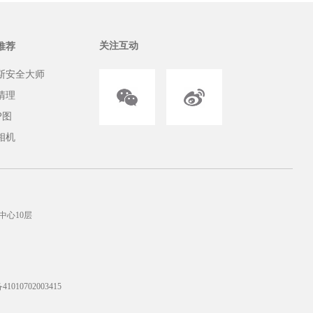
关注互动
推荐
斯安全大师
清理
P图
相机
中心10层
010702003415