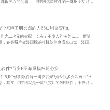
伴都很关心的问题，百变P图这款软件的一键抠图功能就
p背景图的问题。
的?惊艳了朋友圈的人都在用百变P图
脸作为二次元的标配，长在了不少人的审美点上，而随
级，各类照片变漫画脸的相机软件也横空出世，漫画脸
也备受热议，百变P的漫画脸相机就因样式多而广受好
机软件?百变P图海量模板随心换
件?哪个修图软件能一键换背景?如今很多喜欢自己P图
惑，其实百变P图就是一款很实用的P图软件，不仅能一
板可供随心选择。