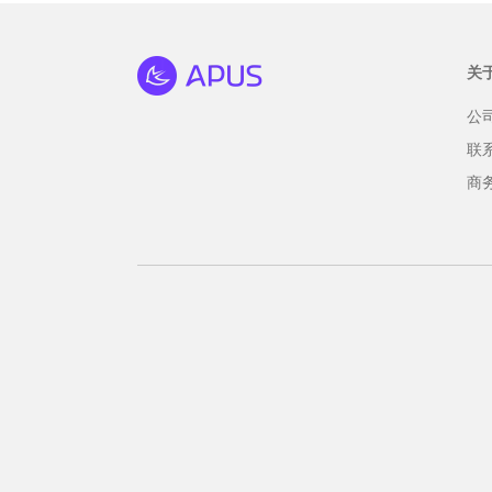
关
公
联
商