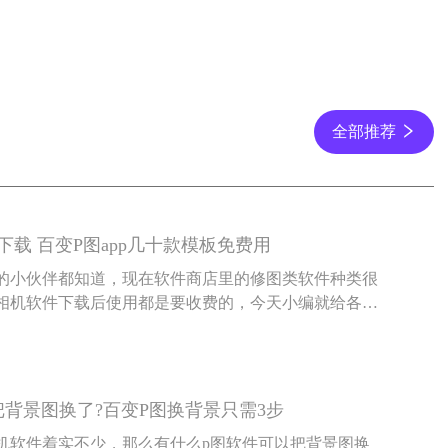
全部推荐
载 百变P图app几十款模板免费用
的小伙伴都知道，现在软件商店里的修图类软件种类很
相机软件下载后使用都是要收费的，今天小编就给各位
十款免费模板的换背景修图软件——百变P图。
把背景图换了?百变P图换背景只需3步
机软件着实不少，那么有什么p图软件可以把背景图换