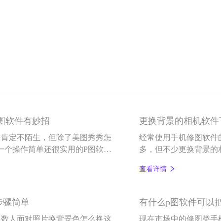
P图软件有妙招
更换背景的相机软件下
件肯定不陌生，但除了美图秀秀怎
经常使用手机修图软件
一个操作简单还很实用的P图软件
多，但不少更换背景的
小伙伴介绍一款拥有几
查看详情
步骤简单
有什么p图软件可以
多数人面对照片换背景色怎么换这
现在市场中的修图类手