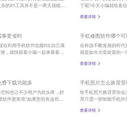
复杂的PS工具并不是一两天就能学
了呢?今天小编就给各
能让用户轻轻松松完成抠图换背
修图软件——百变P图
查看详情
省事更省时
手机修图软件哪个可以
?现在利用手机软件也能P出自己满
在科技不断发展的时代
方便，就快跟着小编一起来看看智
就是如今大受欢迎的一
查看详情
免费下载功能多
手机照片怎么换背景
择空间也让不少用户为此头疼，好
给手机照片换背景你会怎
图软件更靠谱?如果您也有这些疑
景只需一部智能手机外
换背景啊这类问题而迷
查看详情
的简单新方法。