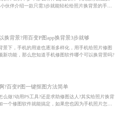
位小伙伴介绍一款只需3步就能轻松给照片换背景的手机
。
换背景?用百变P图app换背景3步就够
背景下，手机的用途也逐渐多样化，用手机给照片修图
项新功能，那么您知道手机修图软件哪个可以换背景吗?
啊?百变P图一键抠图方法简单
么做?动用PS工具?还是求助修图达人?其实给照片换背
加一个修图软件就能搞定，如果您也因为手机照片怎么
茫，小编今天要介绍的这篇文章就能给您提供一个修图