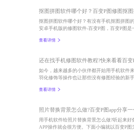
抠图拼图软件哪个好？百变P图修图抠图
抠图拼图软件哪个好？有没有手机抠图拼图
安卓手机版的修图软件-百变P图，百变P图是
软件，除了智能抠图，还可以给抠完的图换
查看详情
起，无论您想要哪个功能，百变P图都是OK
的抠图拼图效果及教程。
还在找手机修图软件教程?快来看看百变
如今，越来越多的小伙伴都开始用手机软件来
羽化修饰等操作也让那些没有修图经验的新
各种各样的手机修图软件教程也不断涌现，
查看详情
那么难，今天小编就以一款操作简单的修图软
么玩儿。
照片替换背景怎么做?百变P图app分享
用手机软件给照片替换背景怎么做?听起来好
APP操作就会很方便。下面小编就以百变P