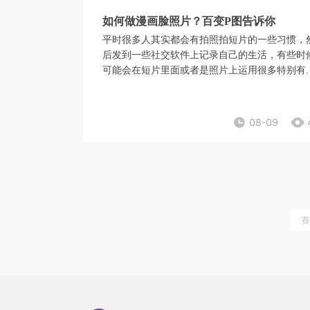
如何做漫画脸照片？百变P图告诉你
平时很多人其实都会有拍照拍短片的一些习惯，
后发到一些社交软件上记录自己的生活，有些时
可能会在短片里面或者是照片上运用很多特别有
的效果。像这样的短片和图片看上去都是很新颖
的，能够瞬间抓住大家的眼球，很多女孩子都比
喜欢漫画脸这样的词汇，感觉这样的女生会更加
08-09
看一些，今天就一起看一下如何做漫画脸照片。
首