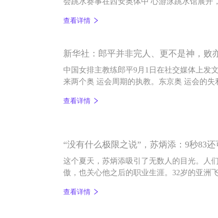
会跳水赛事在西安奥体中 心游泳跳水馆展开
运会上包揽女子跳台单、双人金 牌的全红婵
查看详情
决赛。
新华社：郎平并非完人、更不是神，败
中国女排主教练郎平9月1日在社交媒体上发
来两个奥 运会周期的执教。东京奥 运会的
这位中国体育的英雄人物仍然配得上所有的
查看详情
“没有什么极限之说”，苏炳添：9秒83
这个夏天，苏炳添吸引了无数人的目光。人们
傲，也关心他之后的职业生涯。32岁的亚洲
校园是否会成为他新的赛场?《面对面》栏目
查看详情