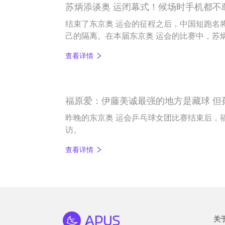
苏炳添谈奥 运闭幕式！候场时手机都不
结束了东京奥 运会的征程之后，中国短跑名
己的隔离。在本届东京奥 运会的比赛中，苏
迹，他跑出了9秒83的亚洲百米新纪录，作为
查看详情
赛的赛场上。
福原爱：伊藤美诚最强的地方是藏球 但
昨晚的东京奥 运会乒乓球女团比赛结束后，
访。
查看详情
关