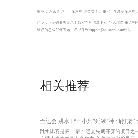
标签：
东京奥 运会
东京奥 运会女子自 由泳
李冰洁东京奥 
声明：《两破亚洲纪录！19岁李冰洁拿下女子400米自 由
错误信息或任何问题，发邮件到support@apusapps.com处理！
相关推荐
全运会 跳水 | “三小只”延续“神 仙打架”
跳水比赛是第 14届全运会先期开赛的项目之