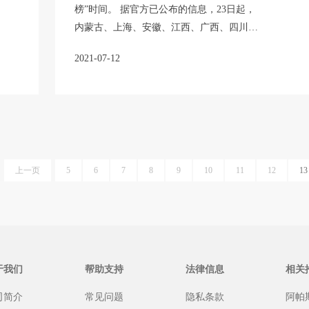
榜”时间。 据官方已公布的信息，23日起，
内蒙古、上海、安徽、江西、广西、四川、
云南、甘肃、宁夏等9省份的考生可以查询
2021-07-12
自己的高考成绩。山西、吉林、贵州、陕西
等地将在24日公布成绩。更多的省份，如北
京、天津、河北、江苏、河南、湖北、湖
南、海南、重庆、西藏、青海等十余省份将
集中在25日公布考生成绩。
上一页
5
6
7
8
9
10
11
12
13
于我们
帮助支持
法律信息
相关
司简介
常见问题
隐私条款
阿帕