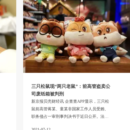
三只松鼠现“两只老鼠”：前高管盗卖公
司废纸箱被判刑
新京报贝壳财经讯 企查查APP显示，三只松
鼠前高管蒋某、童某非国家工作人员受贿、
职务侵占一审刑事判决书于近日公开。法院
查明，2016年7月至2020年3月，被告人蒋某
2021-07-12