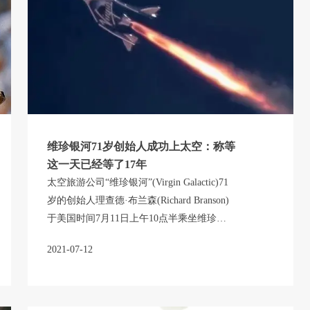
维珍银河71岁创始人成功上太空：称等
这一天已经等了17年
太空旅游公司“维珍银河”(Virgin Galactic)71
岁的创始人理查德·布兰森(Richard Branson)
于美国时间7月11日上午10点半乘坐维珍银
河旗下的“VSS Unity”太空飞机，从新墨西哥
2021-07-12
州的Spaceport America太空港出发，飞往太
空。