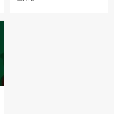
是90岁的工程院院士、新中国成立后南开大
学毕业的第一名研究生李正名先生，作为老
党员写给青年学生的信，激励青年学生接好
强国时代的接力棒。