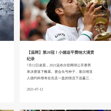
【温网】第20冠！小德追平费纳大满贯
纪录
7月12日凌晨，2021温布尔登网球公开赛男
单决赛落下帷幕。赛会头号种子、塞尔维亚
人德约科维奇在先丢一盘的情况下连赢三
盘，击败首度闯进大满贯决赛的意大利选手
2021-07-12
贝雷蒂尼，夺得个人第20座大满贯单打奖
杯。小德追平费德勒和纳达尔，三巨头共同
保持男子大满贯冠 军纪录。