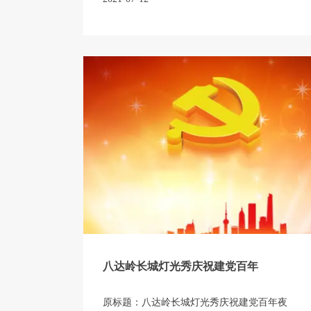
出723分后颇为镇静淡定，尽管周围同学发
出“哇”的感叹，他面对镜头平和表示，还是
比较满意，感谢父母和老师。
八达岭长城灯光秀庆祝建党百年
原标题：八达岭长城灯光秀庆祝建党百年夜