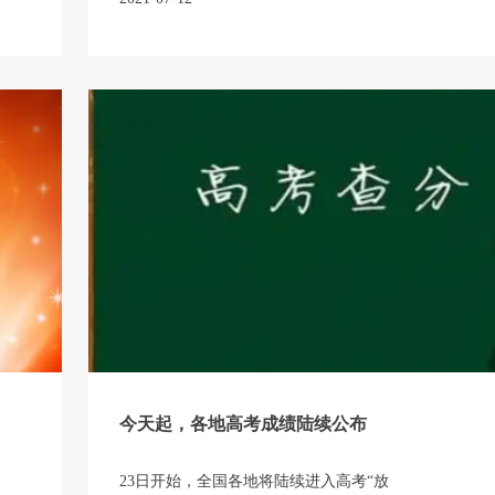
利用其职务便利，收受北京龙金亿劳务服务
有限公司法定代表人王某（另案处理）所送
现金279042元及宝马牌轿车一辆（价值人民
币429000元）。此外，被告人蒋某伙同被告
人童某采取销售不入账或调整过磅表等方
式，将三只松鼠股份有限公司出售的废旧纸
箱（价值人民币684000元）占为己有。
今天起，各地高考成绩陆续公布
23日开始，全国各地将陆续进入高考“放