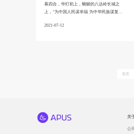
幕四合，华灯初上，蜿蜒的八达岭长城之
上，“为中国人民谋幸福 为中华民族谋复
兴”16个金色大字流光溢彩。6月21日晚，八
2021-07-12
达岭长城上演大型主题灯光秀，庆祝中国共
产党成立100周年。
首页
关
公