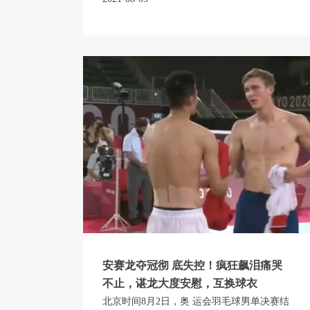
安赛龙夺冠彻 底失控！疯狂飙泪痛哭
不止，谌龙大度安慰，互换球衣
北京时间8月2日，奥 运会羽毛球男单决赛结