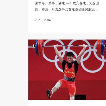
束争夺。最终，谌龙0-2不敌安赛龙，无缘卫
冕。赛后，丹麦选手安赛龙激动痛哭泪流不
止。而谌龙则上前安慰，两人还互相交换球
2021-08-04
衣。这一刻，两位奥 运冠 军惺惺相惜，奥
运金 牌也完成了传承。