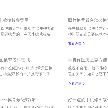
几十款模板免费用
照片换背景色怎么换
在软件商店里的修图类软件种类很
在手机修图软件技术还
都是要收费的，今天小编就给各位
种问题都还是要依赖P
修图软件——百变P图。
会的，但像百变P图这
查看详情
景操作。
图换背景只需3步
手机修图怎么更方便
有什么p图软件可以把背景图换
谁说不会用PS就不能
3步就能轻松给照片换背景的手机
意的美图。如果您还不
能化的百变P图软件有
查看详情
app换背景3步就够
好一点的手机修图软
也逐渐多样化，用手机给照片修图
现在手机修图软件着实